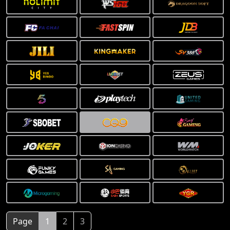
Page
1
2
3